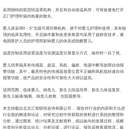
采用独特的双层恒温罩机构，并且有自动保温风帘，可有效避免打开
正门护理时箱内热量的散失。
婴儿床采用0－5°无级可调升降机构，便于对婴儿护理时使用，具有较
强的临床实用性。开启操作窗和改变床角度均采用了超静音技术，避
免因医护人员的护理而影响婴儿的休息或惊醒婴儿。
温度控制采用设置温度与实测温度分屏显示方式，操作时一目了然。
婴儿培养箱具有传感器、超温、风机、偏差、电源中断等故障自动报
警功能，其中，极具特色的传感器放置位置不正确和风机低转速自动
报警功能，使产品的安全性和可靠性大大得以提高。
适用范围，低体重儿、病危儿、新生儿恒温培养、新生儿体温复苏、
新生儿输液/输氧、病危儿抢救、住院观察等。
本文转载自北京汇智联恒咨询有限公司 。报告对行业的内容和方法进
行全面的阐述和论证，对研究过程中所获取的资料进行系统的整理和
分析，通过图表、统计结果及文献资料，或以纵向的发展过程，或横
向类别分析提出论点、分析论据，进行论证。报告反映客观情况，叙