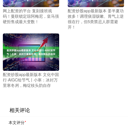
网上配资的平台 复刻接班戏
配资炒股app最新版本 姜半夏功
码！曼联锁定琼阿梅尼，皇马强
效多！调理痰湿咳嗽、胃气上逆
硬拒售成最大变数！
很在行，但5类禁忌人群需避
开！
配资炒股app最新版本 文化中国
行·AIGC绘节气丨小寒：冰封万
里寒冬冽，梅绽枝头韵自存
相关评论
本文评分
*